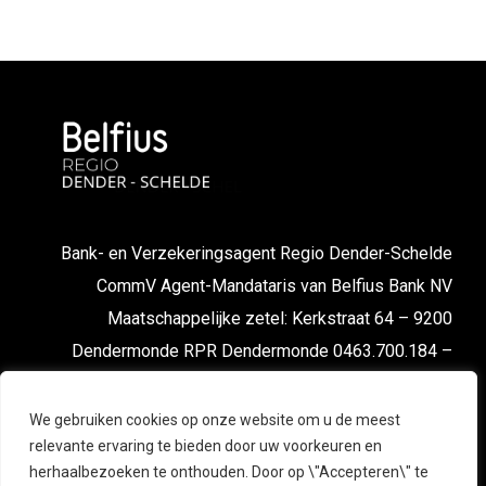
Bank- en Verzekeringsagent Regio Dender-Schelde
CommV Agent-Mandataris van Belfius Bank NV
Maatschappelijke zetel: Kerkstraat 64 – 9200
Dendermonde RPR Dendermonde 0463.700.184 –
FSMA nr. 043667 cA-cB
We gebruiken cookies op onze website om u de meest
relevante ervaring te bieden door uw voorkeuren en
herhaalbezoeken te onthouden. Door op \"Accepteren\" te