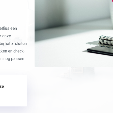
elfius een
op onze
ij het afsluiten
kken en check-
gen nog passen
se.