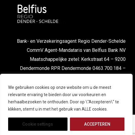
Bank- en Verzekeringsagent Regio Dender-Schelde
CommV Agent-Mandataris van Belfius Bank NV
Maatschappelijke zetel: Kerkstraat 64 – 9200
Dendermonde RPR Dendermonde 0463.700.184 –
FSMA nr. 043667 cA-cB
We gebruiken cookies op onze website om u de meest
relevante ervaring te bieden door uw voorkeuren en
herhaalbezoeken te onthouden. Door op \"Accepteren\" te
klikken, stemt u in met het gebruik van ALLE cookies.
Cookie settings
ACCEPTEREN
© 2025 Belfius Regio Dender-Schelde. All Right Reserved |
Powered by
EXPERTMEDIA