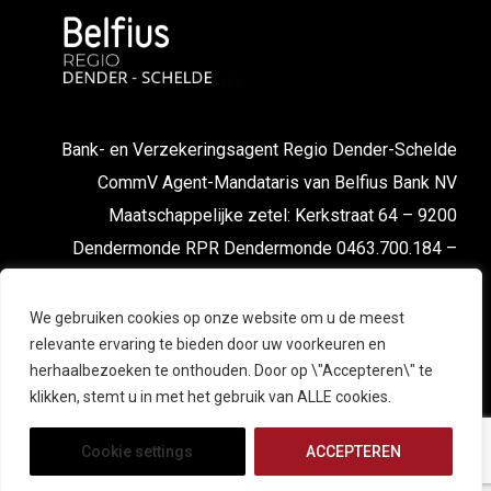
Bank- en Verzekeringsagent Regio Dender-Schelde
CommV Agent-Mandataris van Belfius Bank NV
Maatschappelijke zetel: Kerkstraat 64 – 9200
Dendermonde RPR Dendermonde 0463.700.184 –
FSMA nr. 043667 cA-cB
We gebruiken cookies op onze website om u de meest
relevante ervaring te bieden door uw voorkeuren en
herhaalbezoeken te onthouden. Door op \"Accepteren\" te
klikken, stemt u in met het gebruik van ALLE cookies.
Cookie settings
ACCEPTEREN
© 2025 Belfius Regio Dender-Schelde. All Right Reserved |
Powered by
EXPERTMEDIA