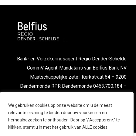
Bank- en Verzekeringsagent Regio Dender-Schelde
CommV Agent-Mandataris van Belfius Bank NV
Maatschappelijke zetel: Kerkstraat 64 – 9200
Dendermonde RPR Dendermonde 0463.700.184 –
FSMA nr. 043667 cA-cB
We gebruiken cookies op onze website om u de meest
relevante ervaring te bieden door uw voorkeuren en
herhaalbezoeken te onthouden. Door op \"Accepteren\" te
klikken, stemt u in met het gebruik van ALLE cookies.