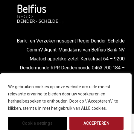
Bank- en Verzekeringsagent Regio Dender-Schelde
CommV Agent-Mandataris van Belfius Bank NV
Maatschappelijke zetel: Kerkstraat 64 – 9200
Dendermonde RPR Dendermonde 0463.700.184 –
FSMA nr. 043667 cA-cB
We gebruiken cookies op onze website om u de meest
relevante ervaring te bieden door uw voorkeuren en
herhaalbezoeken te onthouden. Door op \"Accepteren\" te
klikken, stemt u in met het gebruik van ALLE cookies.
Cookie settings
ACCEPTEREN
© 2025 Belfius Regio Dender-Schelde. All Right Reserved |
Powered by
EXPERTMEDIA