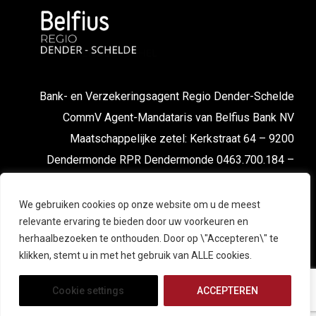
Bank- en Verzekeringsagent Regio Dender-Schelde
CommV Agent-Mandataris van Belfius Bank NV
Maatschappelijke zetel: Kerkstraat 64 – 9200
Dendermonde RPR Dendermonde 0463.700.184 –
FSMA nr. 043667 cA-cB
We gebruiken cookies op onze website om u de meest
relevante ervaring te bieden door uw voorkeuren en
herhaalbezoeken te onthouden. Door op \"Accepteren\" te
klikken, stemt u in met het gebruik van ALLE cookies.
Cookie settings
ACCEPTEREN
© 2025 Belfius Regio Dender-Schelde. All Right Reserved |
Powered by
EXPERTMEDIA