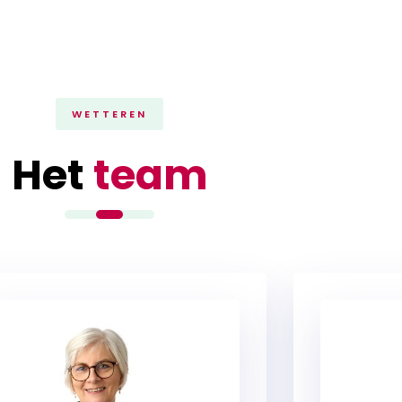
WETTEREN
Het
team