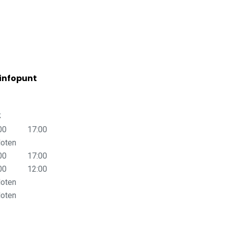
infopunt
k
00
17:00
oten
00
17:00
00
12:00
oten
oten