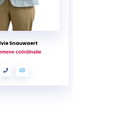
ilvie Snauwaert
emene coördinatie