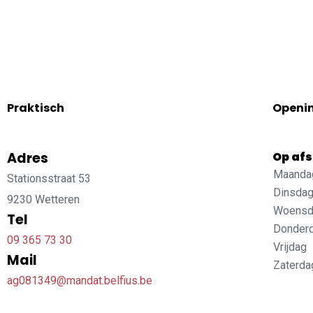
Praktisch
Openi
Adres
Op af
Maanda
Stationsstraat 53
Dinsda
9230 Wetteren
Woensd
Tel
Donder
09 365 73 30
Vrijdag
Mail
Zaterda
ag081349@mandat.belfius.be