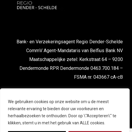
Bank- en Verzekeringsagent Regio Dender-Schelde
CommV Agent-Mandataris van Belfius Bank NV
Maatschappelijke zetel: Kerkstraat 64 – 9200
Dendermonde RPR Dendermonde 0463.700.184 –
FSMA nr. 043667 cA-cB
We gebruiken cookies op onze website om u de meest
relevante ervaring te bieden door uw voorkeuren en
herhaalbezoeken te onthouden. Door op \"Accepteren\" te
klikken, stemt u in met het gebruik van ALLE cookies.